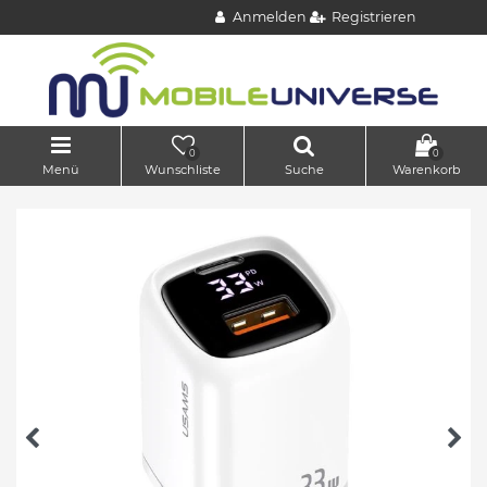
Anmelden
Registrieren
0
0
Menü
Wunschliste
Suche
Warenkorb