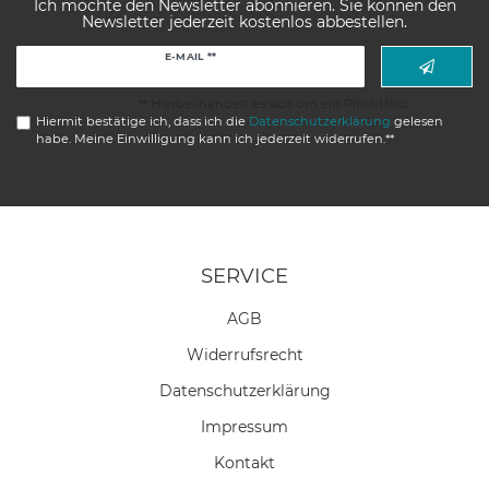
Ich möchte den Newsletter abonnieren. Sie können den
Newsletter jederzeit kostenlos abbestellen.
Newsletter
E-MAIL **
Honig
** Hierbei handelt es sich um ein Pflichtfeld.
Hiermit bestätige ich, dass ich die
Daten­schutz­erklärung
gelesen
habe. Meine Einwilligung kann ich jederzeit widerrufen.**
SERVICE
AGB
Widerrufs­recht
Daten­schutz­erklärung
Impressum
Kontakt