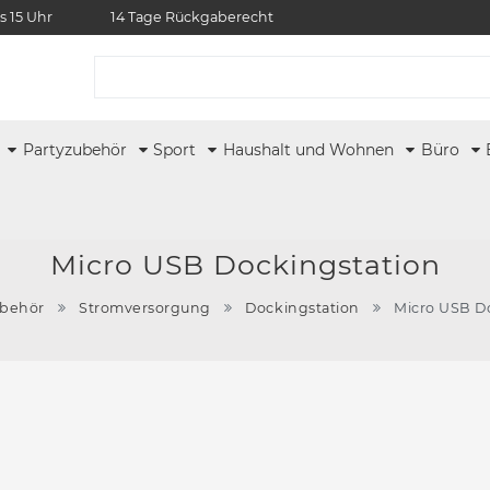
s 15 Uhr
14 Tage Rückgaberecht
r
Partyzubehör
Sport
Haushalt und Wohnen
Büro
Micro USB Dockingstation
behör
Stromversorgung
Dockingstation
Micro USB D