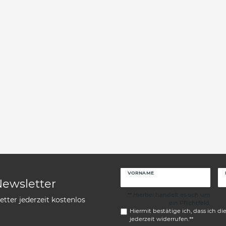
VORNAME
Newsletter
** Hierbei handelt es sich um
tter jederzeit kostenlos
ein Pflichtfeld.
Hiermit bestätige ich, dass ich di
jederzeit widerrufen.**