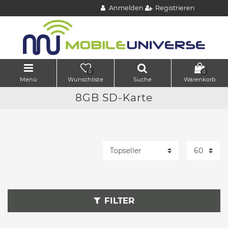
Anmelden
Registrieren
0
0
Menü
Wunschliste
Suche
Warenkorb
8GB SD-Karte
FILTER