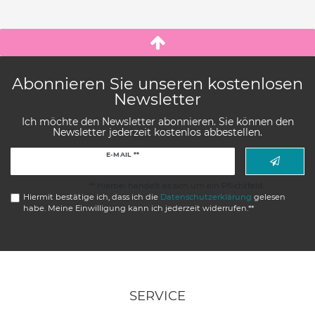
Abonnieren Sie unseren kostenlosen
Newsletter
Ich möchte den Newsletter abonnieren. Sie können den
Newsletter jederzeit kostenlos abbestellen.
Newsletter
E-MAIL **
Honig
** Hierbei handelt es sich um ein Pflichtfeld.
Hiermit bestätige ich, dass ich die
Daten­schutz­erklärung
gelesen
habe. Meine Einwilligung kann ich jederzeit widerrufen.**
SERVICE