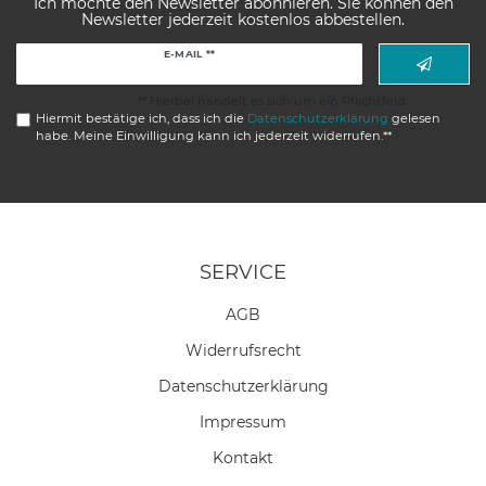
Ich möchte den Newsletter abonnieren. Sie können den
Newsletter jederzeit kostenlos abbestellen.
Newsletter
E-MAIL **
Honig
** Hierbei handelt es sich um ein Pflichtfeld.
Hiermit bestätige ich, dass ich die
Daten­schutz­erklärung
gelesen
habe. Meine Einwilligung kann ich jederzeit widerrufen.**
SERVICE
AGB
Widerrufs­recht
Daten­schutz­erklärung
Impressum
Kontakt