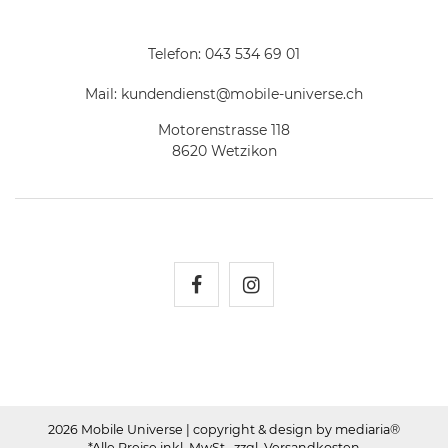
Telefon:
043 534 69 01
Mail:
kundendienst@mobile-universe.ch
Motorenstrasse 118
8620 Wetzikon
Mobile Universe auf Fac
Mobile Universe auf
2026 Mobile Universe
| copyright & design by mediaria®
*Alle Preise inkl. MwSt., zzgl. Versandkosten