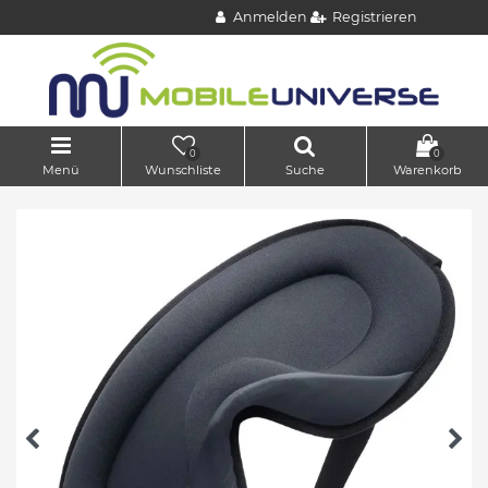
Anmelden
Registrieren
0
0
Menü
Wunschliste
Suche
Warenkorb