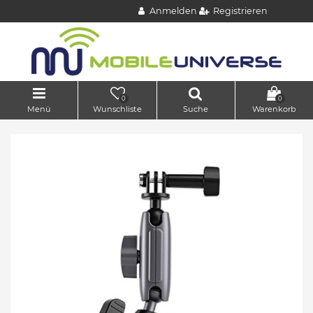
Anmelden
Registrieren
0
0
Menü
Wunschliste
Suche
Warenkorb