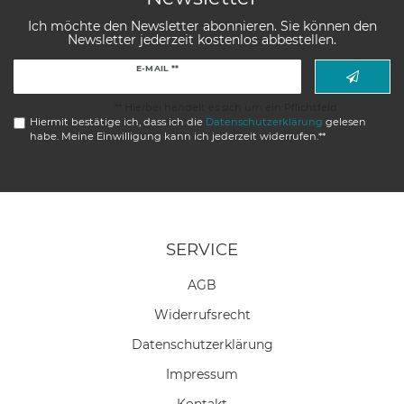
Ich möchte den Newsletter abonnieren. Sie können den
Newsletter jederzeit kostenlos abbestellen.
Newsletter
E-MAIL **
Honig
** Hierbei handelt es sich um ein Pflichtfeld.
Hiermit bestätige ich, dass ich die
Daten­schutz­erklärung
gelesen
habe. Meine Einwilligung kann ich jederzeit widerrufen.**
SERVICE
AGB
Widerrufs­recht
Daten­schutz­erklärung
Impressum
Kontakt