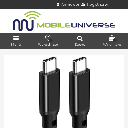
Anmelden
Registrieren
0
0
Menü
Wunschliste
Suche
Warenkorb