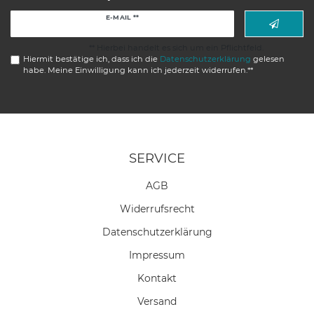
Newsletter
E-MAIL **
Honig
** Hierbei handelt es sich um ein Pflichtfeld.
Hiermit bestätige ich, dass ich die
Daten­schutz­erklärung
gelesen
habe. Meine Einwilligung kann ich jederzeit widerrufen.**
SERVICE
AGB
Widerrufs­recht
Daten­schutz­erklärung
Impressum
Kontakt
Versand