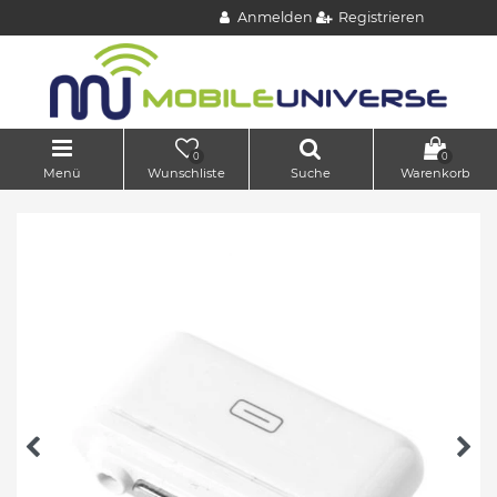
Anmelden
Registrieren
0
0
Menü
Wunschliste
Suche
Warenkorb