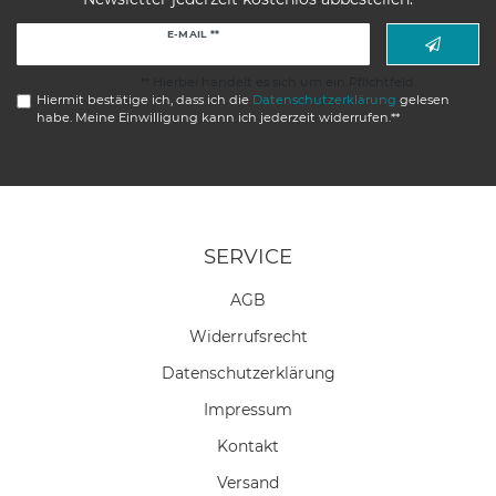
Newsletter
E-MAIL **
Honig
** Hierbei handelt es sich um ein Pflichtfeld.
Hiermit bestätige ich, dass ich die
Daten­schutz­erklärung
gelesen
habe. Meine Einwilligung kann ich jederzeit widerrufen.**
SERVICE
AGB
Widerrufs­recht
Daten­schutz­erklärung
Impressum
Kontakt
Versand