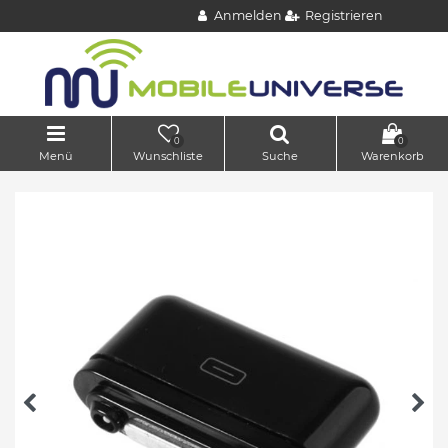
Anmelden
Registrieren
0
0
Menü
Wunschliste
Suche
Warenkorb