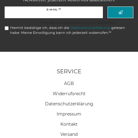
Newsletter
E-MAIL **
Honig
** Hierbei handelt es sich um ein Pflichtfeld.
Hiermit bestätige ich, dass ich die
Daten­schutz­erklärung
gelesen
habe. Meine Einwilligung kann ich jederzeit widerrufen.**
SERVICE
AGB
Widerrufs­recht
Daten­schutz­erklärung
Impressum
Kontakt
Versand