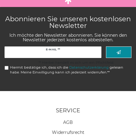
Abonnieren Sie unseren kostenlosen
Newsletter
Ich möchte den Newsletter abonnieren. Sie können den
Newsletter jederzeit kostenlos abbestellen.
Newsletter
E-MAIL **
Honig
** Hierbei handelt es sich um ein Pflichtfeld.
Hiermit bestätige ich, dass ich die
Daten­schutz­erklärung
gelesen
habe. Meine Einwilligung kann ich jederzeit widerrufen.**
SERVICE
AGB
Widerrufs­recht