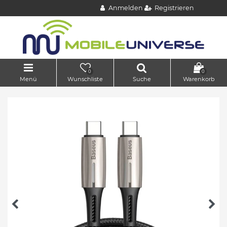
Anmelden
Registrieren
0
0
Menü
Wunschliste
Suche
Warenkorb