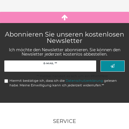
Abonnieren Sie unseren kostenlosen
Newsletter
Ich möchte den Newsletter abonnieren. Sie können den
Newsletter jederzeit kostenlos abbestellen.
Newsletter
E-MAIL **
Honig
** Hierbei handelt es sich um ein Pflichtfeld.
Hiermit bestätige ich, dass ich die
Daten­schutz­erklärung
gelesen
habe. Meine Einwilligung kann ich jederzeit widerrufen.**
SERVICE