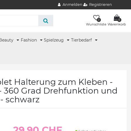
Anmelden
Registrieren
0
0
Wunschliste
Warenkorb
Beauty
Fashion
Spielzeug
Tierbedarf
blet Halterung zum Kleben -
- 360 Grad Drehfunktion und
 - schwarz
29.90 CHF