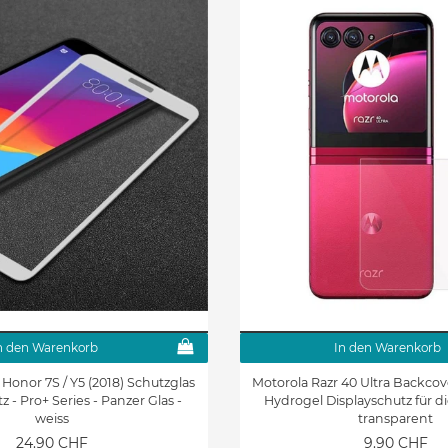
n den Warenkorb
In den Warenkorb
Honor 7S / Y5 (2018) Schutzglas
Motorola Razr 40 Ultra Backcove
z - Pro+ Series - Panzer Glas -
Hydrogel Displayschutz für di
weiss
transparent
24.90 CHF
9.90 CHF