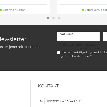
Sofort verfügbar
Sofort verfügbar
VORNAME
Newsletter
** Hierbei handelt es sich um
tter jederzeit kostenlos
ein Pflichtfeld.
Hiermit bestätige ich, dass ich di
jederzeit widerrufen.**
KONTAKT
Telefon:
043 534 69 01