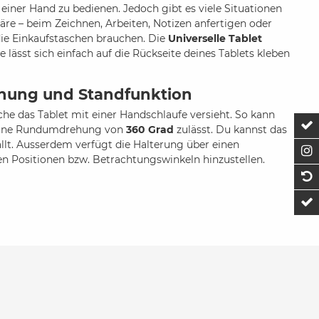
 einer Hand zu bedienen. Jedoch gibt es viele Situationen
re – beim Zeichnen, Arbeiten, Notizen anfertigen oder
die Einkaufstaschen brauchen. Die
Universelle Tablet
lässt sich einfach auf die Rückseite deines Tablets kleben
rehung und Standfunktion
lche das Tablet mit einer Handschlaufe versieht. So kann
Z
ine Rundumdrehung von
360 Grad
zulässt. Du kannst das
ällt. Ausserdem verfügt die Halterung über einen
F
nen Positionen bzw. Betrachtungswinkeln hinzustellen.
1
t