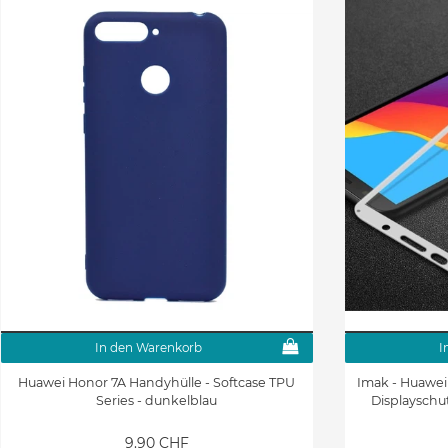
In den Warenkorb
I
Huawei Honor 7A Handyhülle - Softcase TPU
Imak - Huawei 
Series - dunkelblau
Displayschut
9.90 CHF