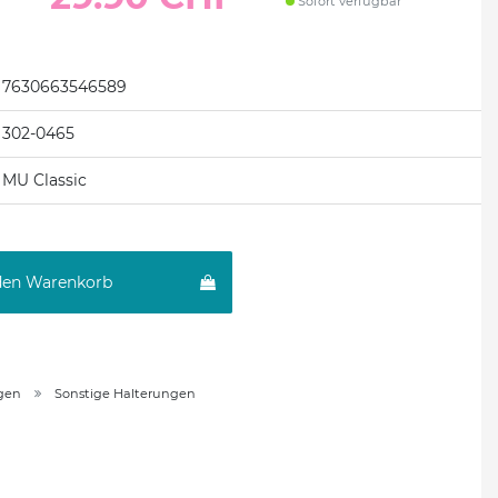
Sofort verfügbar
7630663546589
302-0465
MU Classic
den Warenkorb
gen
Sonstige Halterungen