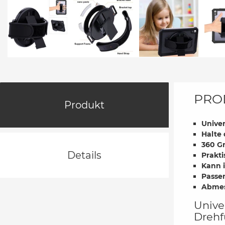
PRO
Produkt
Univer
Halte 
360 G
Details
Prakt
Kann 
Passen
Abmess
Unive
Drehf