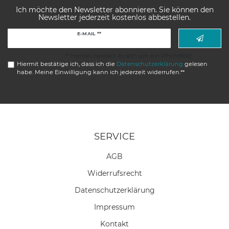
Ich möchte den Newsletter abonnieren. Sie können den
Newsletter jederzeit kostenlos abbestellen.
Newsletter
E-MAIL **
Honig
** Hierbei handelt es sich um ein Pflichtfeld.
Hiermit bestätige ich, dass ich die
Daten­schutz­erklärung
gelesen
habe. Meine Einwilligung kann ich jederzeit widerrufen.**
SERVICE
AGB
Widerrufs­recht
Daten­schutz­erklärung
Impressum
Kontakt