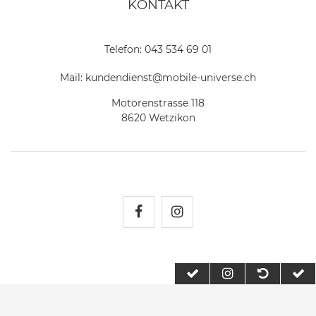
KONTAKT
Telefon:
043 534 69 01
Mail:
kundendienst@mobile-universe.ch
Motorenstrasse 118
8620 Wetzikon
Mobile Universe auf Fac
Mobile Universe auf
2026 Mobile Universe
| copyright & design by mediaria®