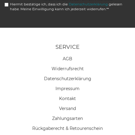
Hiermit bestätige ich, dass ich die
Daten­schutz­erklärung
gelesen
habe. Meine Einwilligung kann ich jederzeit widerrufen.**
SERVICE
AGB
Widerrufs­recht
Daten­schutz­erklärung
Impressum
Kontakt
Versand
Zahlungsarten
Rückgaberecht & Retourenschein