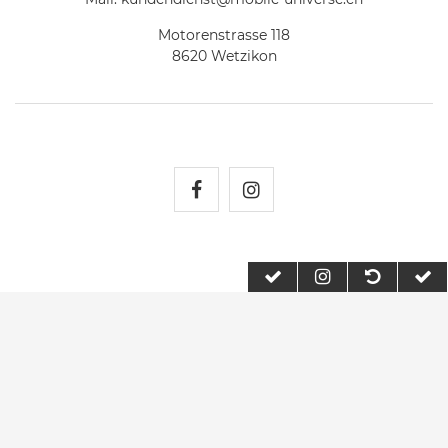
Motorenstrasse 118
8620 Wetzikon
Mobile Universe auf Fac
Mobile Universe auf
2026 Mobile Universe
| copyright & design by mediaria®
*Alle Preise inkl. MwSt., zzgl. Versandkosten