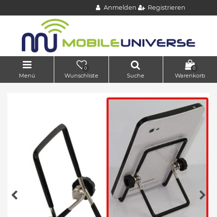
Anmelden
Registrieren
0
0
Menü
Wunschliste
Suche
Warenkorb