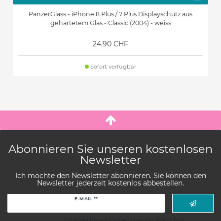
PanzerGlass - iPhone 8 Plus / 7 Plus Displayschutz aus
gehärtetem Glas - Classic (2004) - weiss
24.90 CHF
Sofort verfügbar
Abonnieren Sie unseren kostenlosen
Newsletter
Ich möchte den Newsletter abonnieren. Sie können den
Newsletter jederzeit kostenlos abbestellen.
Newsletter
E-MAIL **
Honig
** Hierbei handelt es sich um ein Pflichtfeld.