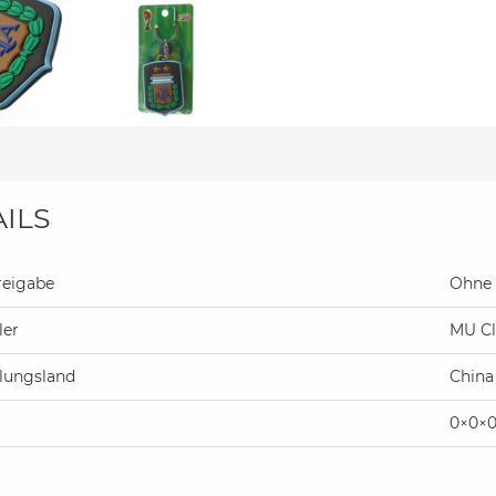
ILS
reigabe
Ohne 
ler
MU Cl
llungsland
China
0×0×