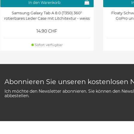
In den Warenkorb
I
Samsung Galaxy Tab A 8.0 (T350) 360°
Floaty Schw
rotierbares Leder Case mit Litchitextur - weiss
GoPro un
14.90 CHF
Sofort verfügbar
Abonnieren Sie unseren kostenlosen 
Ich möchte den Newsletter abonnieren. Sie können den Newsle
abbestellen.