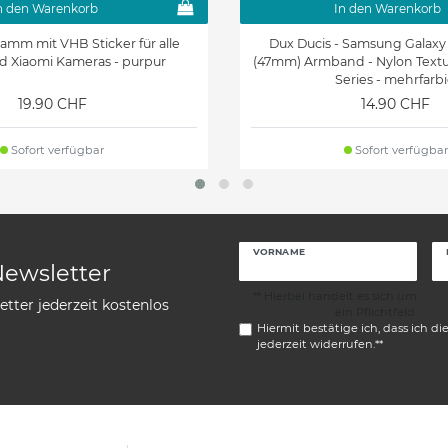
n den Warenkorb
In den Warenkorb
amm mit VHB Sticker für alle
Dux Ducis - Samsung Galaxy
d Xiaomi Kameras - purpur
(47mm) Armband - Nylon Textur
Series - mehrfarb
19.90 CHF
14.90 CHF
Sofort verfügbar
Sofort verfügbar
VORNAME
Newsletter
** Hierbei handelt es sich um
tter jederzeit kostenlos
ein Pflichtfeld.
Hiermit bestätige ich, dass ich di
jederzeit widerrufen.**