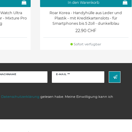
In den Warenkorb
 Watch Ultra
Roar Korea - Handyhülle aus Leder und
 - Mixture Pro
Plastik - mit Kreditkartenslots - für
ig
Smartphones bis 5 Zoll - dunkelblau
22.90 CHF
Sofort verfügbar
Newsletter
NACHNAME
E-MAIL **
Honig
e
Daten­schutz­erklärung
gelesen habe. Meine Einwilligung kann ich