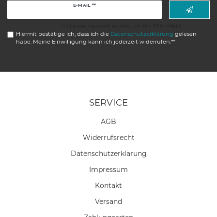
Newsletter
E-MAIL **
Honig
** Hierbei handelt es sich um ein Pflichtfeld.
Hiermit bestätige ich, dass ich die
Daten­schutz­erklärung
gelesen
habe. Meine Einwilligung kann ich jederzeit widerrufen.**
SERVICE
AGB
Widerrufs­recht
Daten­schutz­erklärung
Impressum
Kontakt
Versand