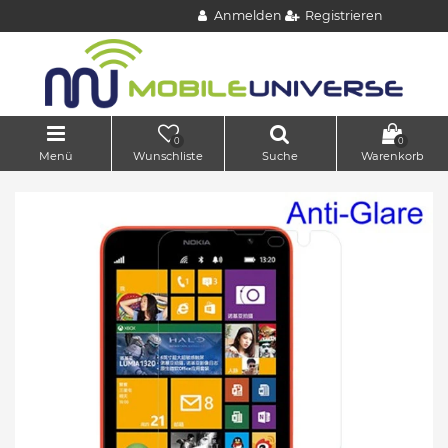
Anmelden
Registrieren
0
0
Menü
Wunschliste
Suche
Warenkorb