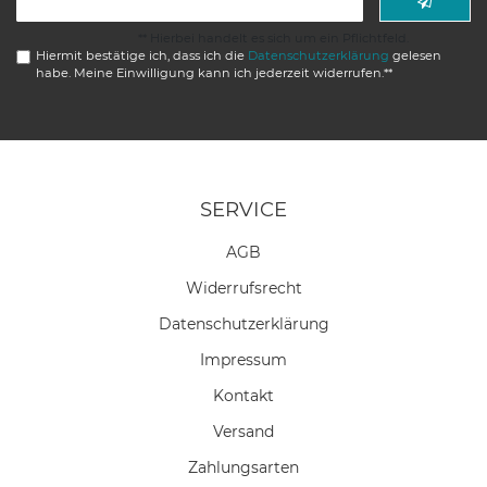
Honig
** Hierbei handelt es sich um ein Pflichtfeld.
Hiermit bestätige ich, dass ich die
Daten­schutz­erklärung
gelesen
habe. Meine Einwilligung kann ich jederzeit widerrufen.**
SERVICE
AGB
Widerrufs­recht
Daten­schutz­erklärung
Impressum
Kontakt
Versand
Zahlungsarten