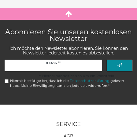
Abonnieren Sie unseren kostenlosen
Newsletter
Ich möchte den Newsletter abonnieren. Sie können den
Newsletter jederzeit kostenlos abbestellen.
Newsletter
E-MAIL **
Honig
** Hierbei handelt es sich um ein Pflichtfeld.
Hiermit bestätige ich, dass ich die
Daten­schutz­erklärung
gelesen
habe. Meine Einwilligung kann ich jederzeit widerrufen.**
SERVICE
AGB