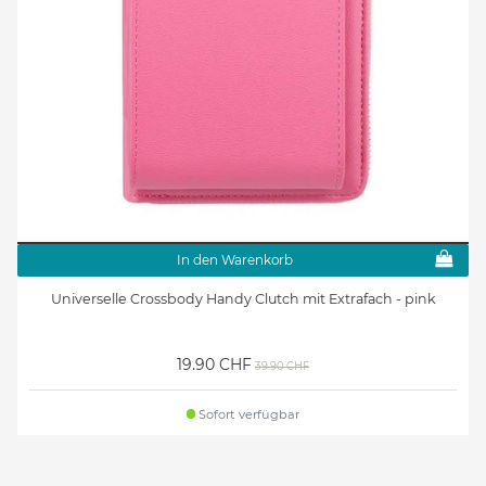
In den Warenkorb
Universelle Crossbody Handy Clutch mit Extrafach - pink
19.90 CHF
39.90 CHF
Sofort verfügbar