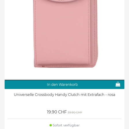
In den Warenkorb
Universelle Crossbody Handy Clutch mit Extrafach - rosa
19.90 CHF
39.90 CHF
Sofort verfügbar