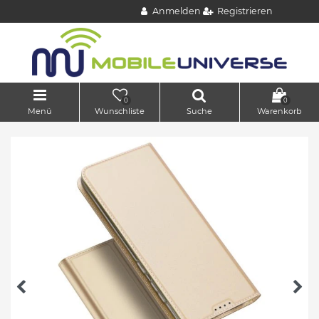
Anmelden
Registrieren
0
0
Menü
Wunschliste
Suche
Warenkorb