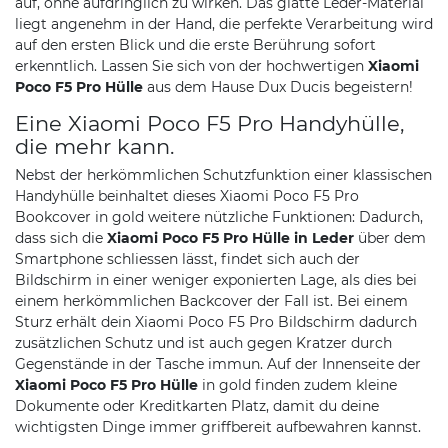
auf, ohne aufdringlich zu wirken. Das glatte Leder-Material
liegt angenehm in der Hand, die perfekte Verarbeitung wird
auf den ersten Blick und die erste Berührung sofort
erkenntlich. Lassen Sie sich von der hochwertigen
Xiaomi
Poco F5 Pro Hülle
aus dem Hause Dux Ducis begeistern!
Eine Xiaomi Poco F5 Pro Handyhülle,
die mehr kann.
Nebst der herkömmlichen Schutzfunktion einer klassischen
Handyhülle beinhaltet dieses Xiaomi Poco F5 Pro
Bookcover in gold weitere nützliche Funktionen: Dadurch,
dass sich die
Xiaomi Poco F5 Pro Hülle in Leder
über dem
Smartphone schliessen lässt, findet sich auch der
Bildschirm in einer weniger exponierten Lage, als dies bei
einem herkömmlichen Backcover der Fall ist. Bei einem
Sturz erhält dein Xiaomi Poco F5 Pro Bildschirm dadurch
zusätzlichen Schutz und ist auch gegen Kratzer durch
Gegenstände in der Tasche immun. Auf der Innenseite der
Xiaomi Poco F5 Pro Hülle
in gold finden zudem kleine
Dokumente oder Kreditkarten Platz, damit du deine
wichtigsten Dinge immer griffbereit aufbewahren kannst.