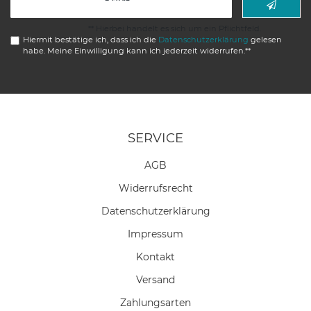
Honig
** Hierbei handelt es sich um ein Pflichtfeld.
Hiermit bestätige ich, dass ich die
Daten­schutz­erklärung
gelesen
habe. Meine Einwilligung kann ich jederzeit widerrufen.**
SERVICE
AGB
Widerrufs­recht
Daten­schutz­erklärung
Impressum
Kontakt
Versand
Zahlungsarten