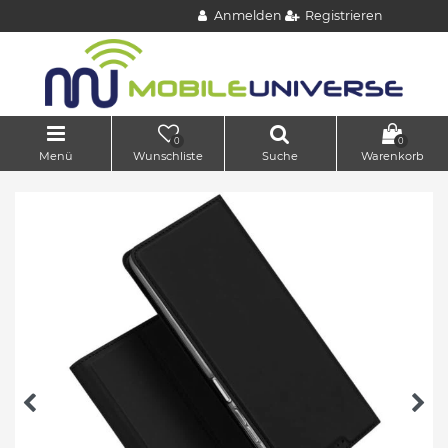
Anmelden
Registrieren
0
0
Menü
Wunschliste
Suche
Warenkorb