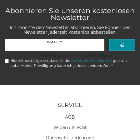
Abonnieren Sie unseren kostenlosen
Newsletter
Ich möchte den Newsletter abonnieren. Sie können den
Newsletter jederzeit kostenlos abbestellen.
Newsletter
E-MAIL **
Honig
** Hierbei handelt es sich um ein Pflichtfeld.
Hiermit bestätige ich, dass ich die
Daten­schutz­erklärung
gelesen
habe. Meine Einwilligung kann ich jederzeit widerrufen.**
SERVICE
AGB
Widerrufs­recht
Daten­schutz­erklärung