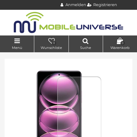
Anmelden
Registrieren
0
0
Menü
Wunschliste
Suche
Warenkorb