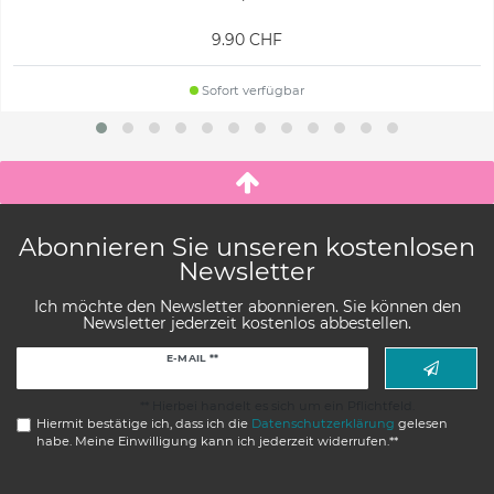
9.90 CHF
Sofort verfügbar
Abonnieren Sie unseren kostenlosen
Newsletter
Ich möchte den Newsletter abonnieren. Sie können den
Newsletter jederzeit kostenlos abbestellen.
Newsletter
E-MAIL **
Honig
** Hierbei handelt es sich um ein Pflichtfeld.
Hiermit bestätige ich, dass ich die
Daten­schutz­erklärung
gelesen
habe. Meine Einwilligung kann ich jederzeit widerrufen.**