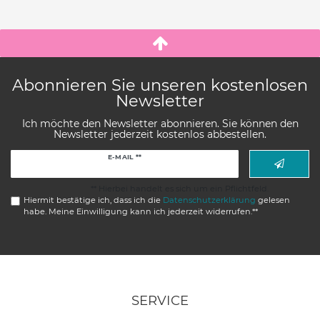
Abonnieren Sie unseren kostenlosen
Newsletter
Ich möchte den Newsletter abonnieren. Sie können den
Newsletter jederzeit kostenlos abbestellen.
Newsletter
E-MAIL **
Honig
** Hierbei handelt es sich um ein Pflichtfeld.
Hiermit bestätige ich, dass ich die
Daten­schutz­erklärung
gelesen
habe. Meine Einwilligung kann ich jederzeit widerrufen.**
SERVICE