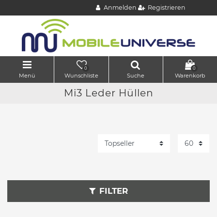
Anmelden
Registrieren
0
0
Menü
Wunschliste
Suche
Warenkorb
Mi3 Leder Hüllen
FILTER