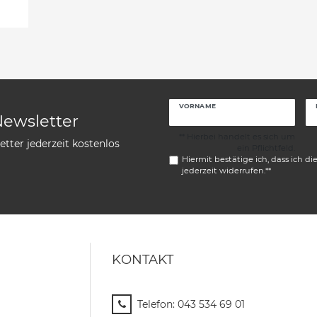
VORNAME
Newsletter
** Hierbei handelt es sich um
tter jederzeit kostenlos
ein Pflichtfeld.
Hiermit bestätige ich, dass ich di
jederzeit widerrufen.**
KONTAKT
Telefon:
043 534 69 01