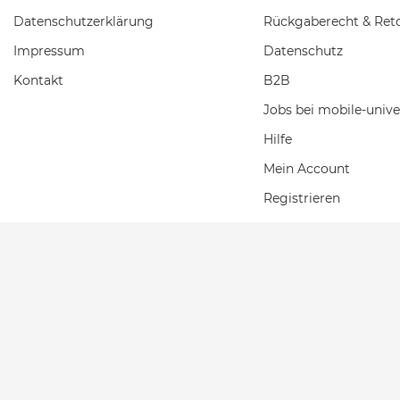
Daten­schutz­erklärung
Rückgaberecht & Ret
Impressum
Datenschutz
Kontakt
B2B
Jobs bei mobile-unive
Hilfe
Mein Account
Registrieren
Einkaufswagen
Wunschliste
2026 Mobile Universe
| copyright & design by mediaria®
*Alle Preise inkl. MwSt., zzgl. Versandkosten