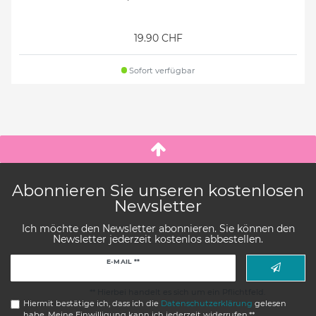
19.90 CHF
Sofort verfügbar
Abonnieren Sie unseren kostenlosen
Newsletter
Ich möchte den Newsletter abonnieren. Sie können den
Newsletter jederzeit kostenlos abbestellen.
Newsletter
E-MAIL **
Honig
** Hierbei handelt es sich um ein Pflichtfeld.
Hiermit bestätige ich, dass ich die
Daten­schutz­erklärung
gelesen
habe. Meine Einwilligung kann ich jederzeit widerrufen.**