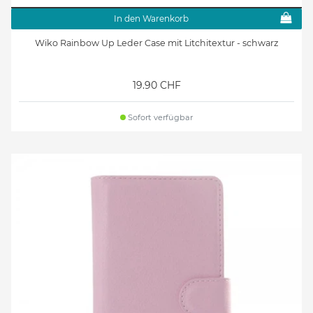
In den Warenkorb
Wiko Rainbow Up Leder Case mit Litchitextur - schwarz
19.90 CHF
Sofort verfügbar