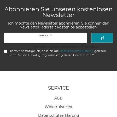
Abonnieren Sie unseren kostenlosen
Newsletter
Ich möchte den Newsletter abonnieren. Sie können den
Newsletter jederzeit kostenlos abbestellen.
Newsletter
E-MAIL **
Honig
** Hierbei handelt es sich um ein Pflichtfeld.
Hiermit bestätige ich, dass ich die
Daten­schutz­erklärung
gelesen
habe. Meine Einwilligung kann ich jederzeit widerrufen.**
SERVICE
AGB
Widerrufs­recht
Daten­schutz­erklärung