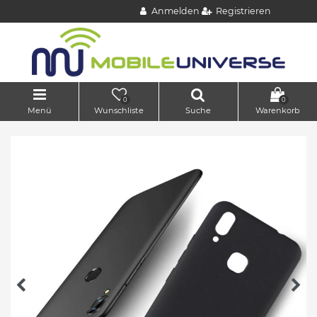
Anmelden
Registrieren
0
0
Menü
Wunschliste
Suche
Warenkorb