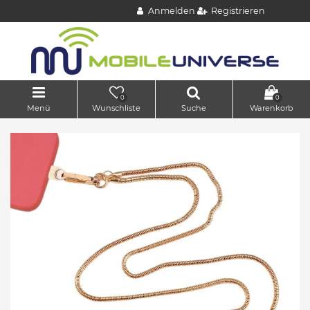
Anmelden
Registrieren
0
0
Menü
Wunschliste
Suche
Warenkorb