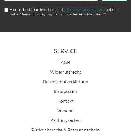
** Hierbei handelt es sich um ein Pflichtfeld.
Hiermit bestätige ich, dass ich die
Daten­schutz­erklärung
gelesen
habe. Meine Einwilligung kann ich jederzeit widerrufen.**
SERVICE
AGB
Widerrufs­recht
Daten­schutz­erklärung
Impressum
Kontakt
Versand
Zahlungsarten
Rückgaberecht & Retourenschein