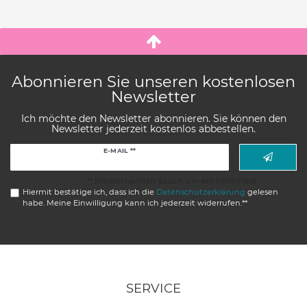
Abonnieren Sie unseren kostenlosen
Newsletter
Ich möchte den Newsletter abonnieren. Sie können den
Newsletter jederzeit kostenlos abbestellen.
Newsletter
E-MAIL **
Honig
** Hierbei handelt es sich um ein Pflichtfeld.
Hiermit bestätige ich, dass ich die
Daten­schutz­erklärung
gelesen
habe. Meine Einwilligung kann ich jederzeit widerrufen.**
SERVICE