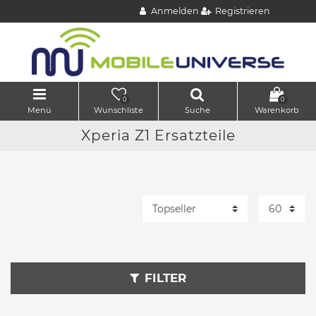
Anmelden
Registrieren
0
0
Menü
Wunschliste
Suche
Warenkorb
Xperia Z1 Ersatzteile
FILTER