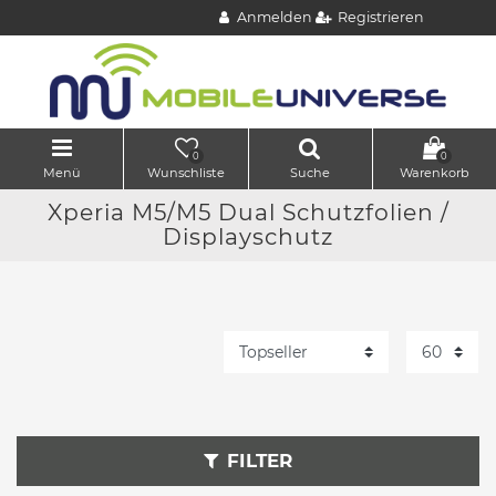
Anmelden
Registrieren
0
0
Menü
Wunschliste
Suche
Warenkorb
Xperia M5/M5 Dual Schutzfolien /
Displayschutz
FILTER