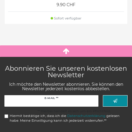
9.90 CHF
Sofort verfügbar
Abonnieren Sie unseren kostenlosen
Newsletter
Ich möchte den Newsletter abonnieren. Sie können den
Newsletter jederzeit kostenlos abbestellen.
Newsletter
E-MAIL **
Honig
** Hierbei handelt es sich um ein Pflichtfeld.
Hiermit bestätige ich, dass ich die
Daten­schutz­erklärung
gelesen
habe. Meine Einwilligung kann ich jederzeit widerrufen.**