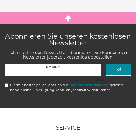
Abonnieren Sie unseren kostenlosen
Newsletter
Ich möchte den Newsletter abonnieren. Sie können den
Newsletter jederzeit kostenlos abbestellen.
Newsletter
E-MAIL **
Honig
** Hierbei handelt es sich um ein Pflichtfeld.
Hiermit bestätige ich, dass ich die
Daten­schutz­erklärung
gelesen
habe. Meine Einwilligung kann ich jederzeit widerrufen.**
SERVICE