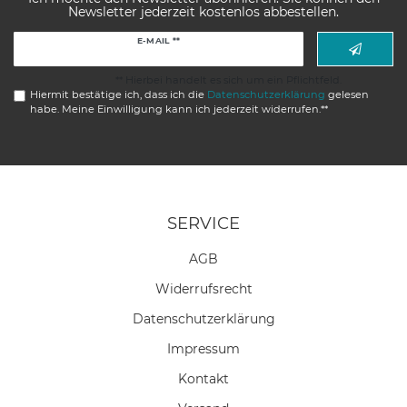
Newsletter jederzeit kostenlos abbestellen.
Newsletter
E-MAIL **
Honig
** Hierbei handelt es sich um ein Pflichtfeld.
Hiermit bestätige ich, dass ich die
Daten­schutz­erklärung
gelesen
habe. Meine Einwilligung kann ich jederzeit widerrufen.**
SERVICE
AGB
Widerrufs­recht
Daten­schutz­erklärung
Impressum
Kontakt