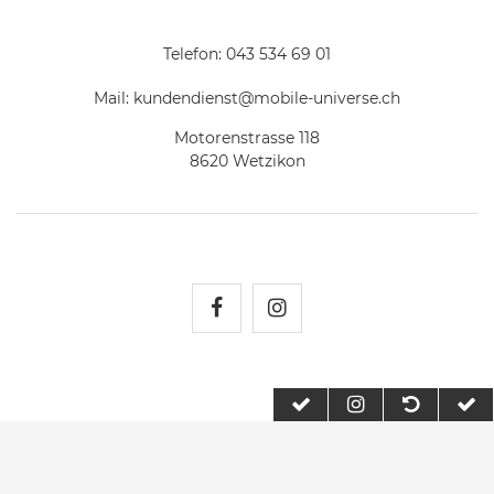
Telefon:
043 534 69 01
Mail:
kundendienst@mobile-universe.ch
Motorenstrasse 118
8620 Wetzikon
Mobile Universe auf Fac
Mobile Universe auf
2026 Mobile Universe
| copyright & design by mediaria®
*Alle Preise inkl. MwSt., zzgl. Versandkosten