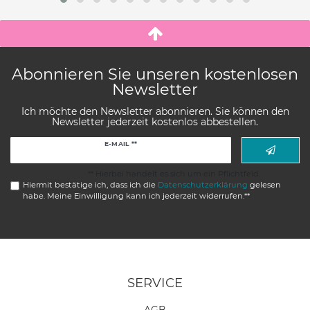
Abonnieren Sie unseren kostenlosen
Newsletter
Ich möchte den Newsletter abonnieren. Sie können den
Newsletter jederzeit kostenlos abbestellen.
Newsletter
E-MAIL **
Honig
** Hierbei handelt es sich um ein Pflichtfeld.
Hiermit bestätige ich, dass ich die
Daten­schutz­erklärung
gelesen
habe. Meine Einwilligung kann ich jederzeit widerrufen.**
SERVICE
AGB