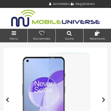
Anmelden
Registrieren
0
0
Menü
Wunschliste
Suche
Warenkorb