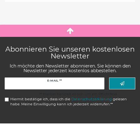
Abonnieren Sie unseren kostenlosen
Newsletter
Ich möchte den Newsletter abonnieren. Sie können den
Newsletter jederzeit kostenlos abbestellen.
Newsletter
E-MAIL **
Honig
** Hierbei handelt es sich um ein Pflichtfeld.
Hiermit bestätige ich, dass ich die
Daten­schutz­erklärung
gelesen
habe. Meine Einwilligung kann ich jederzeit widerrufen.**