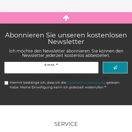
Abonnieren Sie unseren kostenlosen
Newsletter
Ich möchte den Newsletter abonnieren. Sie können den
Newsletter jederzeit kostenlos abbestellen.
Newsletter
E-MAIL **
Honig
** Hierbei handelt es sich um ein Pflichtfeld.
Hiermit bestätige ich, dass ich die
Daten­schutz­erklärung
gelesen
habe. Meine Einwilligung kann ich jederzeit widerrufen.**
SERVICE