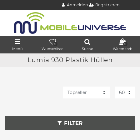
Anmelden
Registrieren
0
0
Menü
Wunschliste
Suche
Warenkorb
Lumia 930 Plastik Hüllen
FILTER