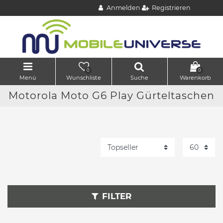
Anmelden
Registrieren
0
0
Menü
Wunschliste
Suche
Warenkorb
Motorola Moto G6 Play Gürteltaschen
FILTER