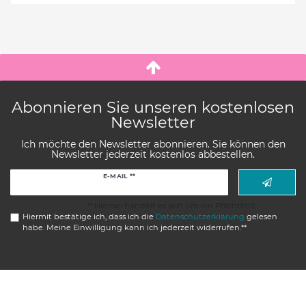
Abonnieren Sie unseren kostenlosen
Newsletter
Ich möchte den Newsletter abonnieren. Sie können den
Newsletter jederzeit kostenlos abbestellen.
Newsletter
E-MAIL **
Honig
** Hierbei handelt es sich um ein Pflichtfeld.
Hiermit bestätige ich, dass ich die
Daten­schutz­erklärung
gelesen
habe. Meine Einwilligung kann ich jederzeit widerrufen.**