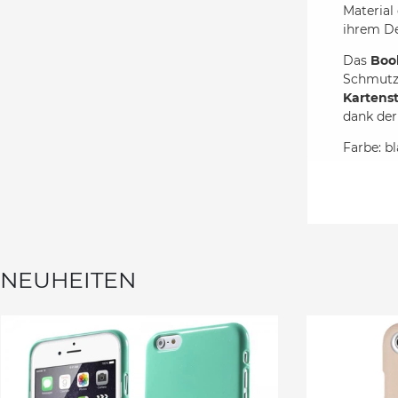
Material
ihrem De
Das
Boo
Schmutz 
Kartens
dank de
Farbe: b
NEUHEITEN