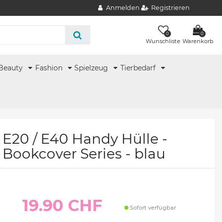
Anmelden
Registrieren
0
0
Wunschliste
Warenkorb
Beauty
Fashion
Spielzeug
Tierbedarf
E20 / E40 Handy Hülle -
r Bookcover Series - blau
19.90 CHF
Sofort verfügbar