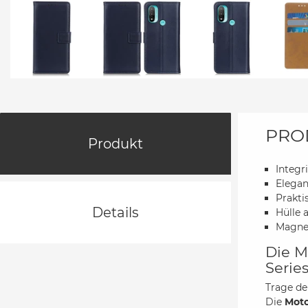
PRO
Produkt
Integr
Elegan
Prakti
Details
Hülle 
Magnet
Die M
Serie
Trage d
Die
Moto