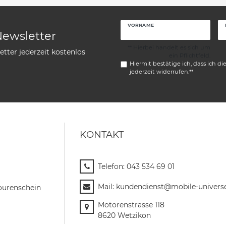
VORNAME
Newsletter
** Hierbei handelt es sich um
tter jederzeit kostenlos
ein Pflichtfeld.
Hiermit bestätige ich, dass ich di
jederzeit widerrufen.**
KONTAKT
Telefon:
043 534 69 01
Mail:
kundendienst@mobile-univers
ourenschein
Motorenstrasse 118
8620 Wetzikon