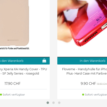
n den Warenkorb
In den Warenkorb
ny Xperia XA Handy Cover - TPU
Floveme - Handyhülle für iPho
- SF Jelly Series - rosegold
Plus- Hard Case mit Farbver
17.90 CHF
9.90 CHF
19.90 CH
Sofort verfügbar
Sofort verfügbar