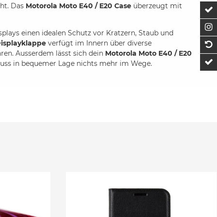
cht. Das
Motorola Moto E40 / E20 Case
überzeugt mit
Z
F
splays einen idealen Schutz vor Kratzern, Staub und
isplayklappe
verfügt im Innern über diverse
1
ren. Ausserdem lässt sich dein
Motorola Moto E40 / E20
t
enuss in bequemer Lage nichts mehr im Wege.