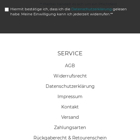
** Hierbei handelt es sich um ein Pflichtfeld.
Hiermit bestätige ich, dass ich die
Daten­schutz­erklärung
gelesen
habe. Meine Einwilligung kann ich jederzeit widerrufen.**
SERVICE
AGB
Widerrufs­recht
Daten­schutz­erklärung
Impressum
Kontakt
Versand
Zahlungsarten
Rückgaberecht & Retourenschein