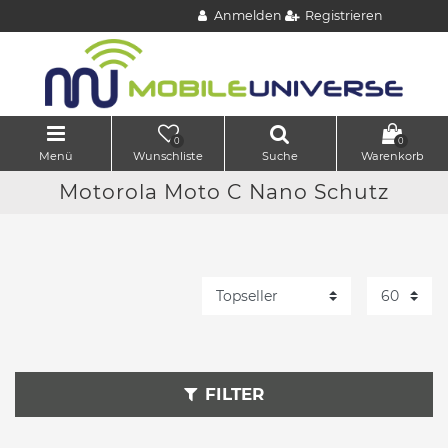
Anmelden
Registrieren
0
0
Menü
Wunschliste
Suche
Warenkorb
Motorola Moto C Nano Schutz
FILTER