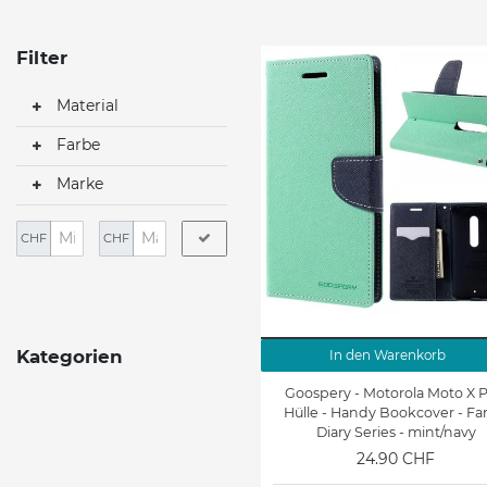
Filter
Material
Farbe
Marke
CHF
CHF
Kategorien
In den Warenkorb
Goospery - Motorola Moto X P
Hülle - Handy Bookcover - Fa
Diary Series - mint/navy
24.90 CHF