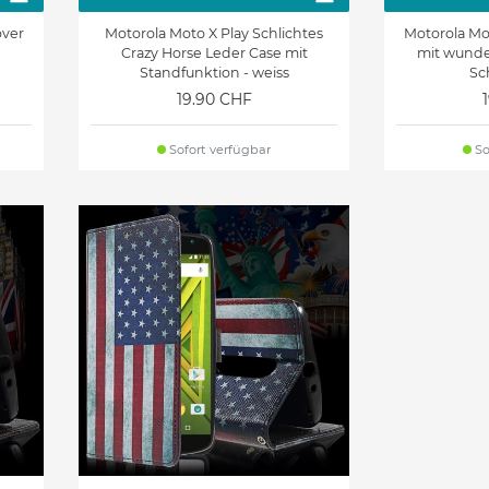
over
Motorola Moto X Play Schlichtes
Motorola Mo
Crazy Horse Leder Case mit
mit wund
Standfunktion - weiss
Sc
19.90 CHF
Sofort verfügbar
So