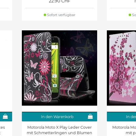
22.90 CHF
Sofort verfügbar
So
In den Warenkorb
In de
tes
Motorola Moto X Play Leder Cover
Motorola Mo
t
mit Schmetterlingen und Blumen
mit 