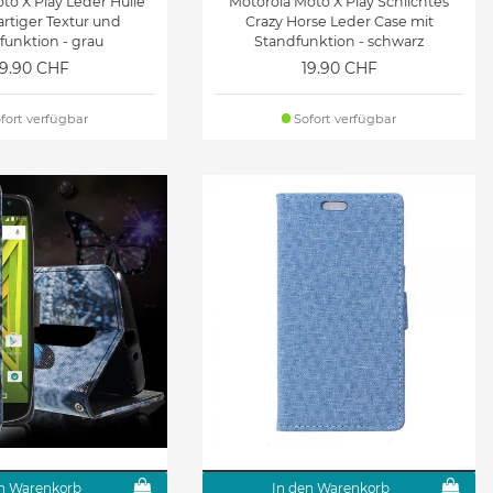
to X Play Leder Hülle
Motorola Moto X Play Schlichtes
fartiger Textur und
Crazy Horse Leder Case mit
funktion - grau
Standfunktion - schwarz
19.90 CHF
19.90 CHF
fort verfügbar
Sofort verfügbar
n Warenkorb
In den Warenkorb