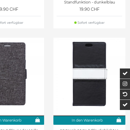
Standfunktion - dunkelblau
19.90 CHF
19.90 CHF
fort verfügbar
Sofort verfügbar
Z
F
1
t
n Warenkorb
In den Warenkorb