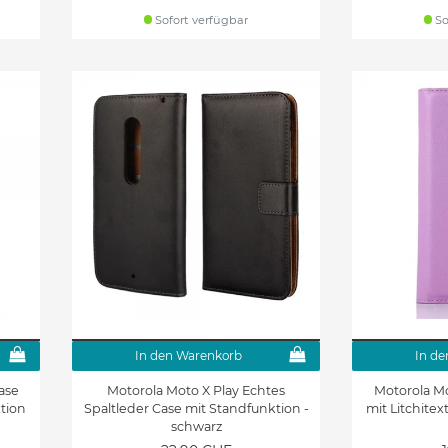
Sofort verfügbar
So
In den Warenkorb
In de
ase
Motorola Moto X Play Echtes
Motorola Mo
ktion
Spaltleder Case mit Standfunktion -
mit Litchite
schwarz