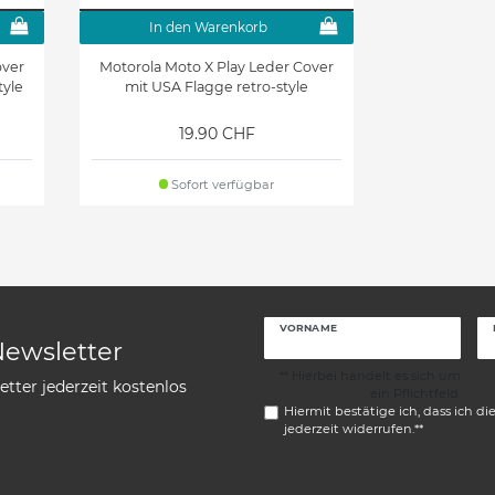
In den Warenkorb
over
Motorola Moto X Play Leder Cover
tyle
mit USA Flagge retro-style
19.90 CHF
Sofort verfügbar
VORNAME
Newsletter
** Hierbei handelt es sich um
tter jederzeit kostenlos
ein Pflichtfeld.
Hiermit bestätige ich, dass ich di
jederzeit widerrufen.**