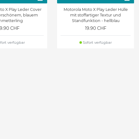
to X Play Leder Cover
Motorola Moto X Play Leder Hülle
erschönem, blauem
mit stoffartiger Textur und
hmetterling
Standfunktion - hellblau
19.90 CHF
19.90 CHF
fort verfügbar
Sofort verfügbar