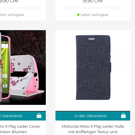
19.90 CHF
19.90 CHF
fort verfügbar
Sofort verfügbar
n Warenkorb
In den Warenkorb
to X Play Leder Cover
Motorola Moto X Play Leder Hülle
pinken Blumen
mit stoffartiger Textur und