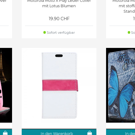
over
Motorola Moto X Play Leder Cover
Motorola Mo
mit Lotus Blumen
mit stof
Stand
19.90 CHF
Sofort verfügbar
So
In den Warenkorb
In de