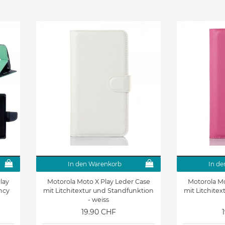
In den Warenkorb
In de
lay
Motorola Moto X Play Leder Case
Motorola Mo
ncy
mit Litchitextur und Standfunktion
mit Litchite
- weiss
19.90 CHF