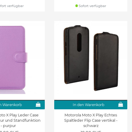
fort verfügbar
Sofort verfügbar
n Warenkorb
In den Warenkorb
to X Play Leder Case
Motorola Moto X Play Echtes
xtur und Standfunktion
Spaltleder Flip Case vertikal -
- purpur
schwarz