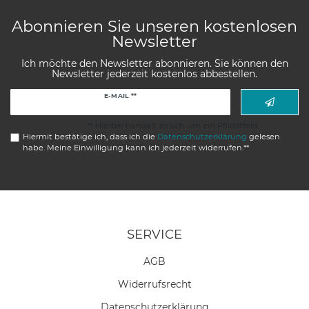
Abonnieren Sie unseren kostenlosen
Newsletter
Ich möchte den Newsletter abonnieren. Sie können den
Newsletter jederzeit kostenlos abbestellen.
Newsletter
E-MAIL **
Honig
** Hierbei handelt es sich um ein Pflichtfeld.
Hiermit bestätige ich, dass ich die
Daten­schutz­erklärung
gelesen
habe. Meine Einwilligung kann ich jederzeit widerrufen.**
SERVICE
AGB
Widerrufs­recht
Daten­schutz­erklärung