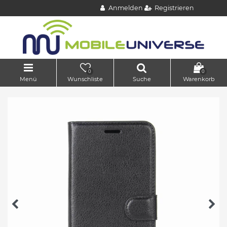
Anmelden
Registrieren
0
0
Menü
Wunschliste
Suche
Warenkorb