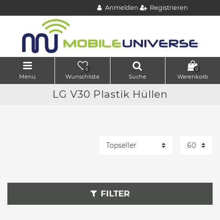
Anmelden
Registrieren
0
0
Menü
Wunschliste
Suche
Warenkorb
LG V30 Plastik Hüllen
FILTER