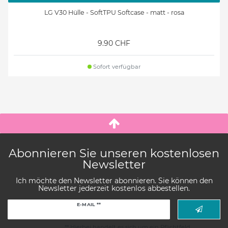
LG V30 Hülle - SoftTPU Softcase - matt - rosa
9.90 CHF
Sofort verfügbar
Abonnieren Sie unseren kostenlosen
Newsletter
Ich möchte den Newsletter abonnieren. Sie können den
Newsletter jederzeit kostenlos abbestellen.
Newsletter
E-MAIL **
Honig
** Hierbei handelt es sich um ein Pflichtfeld.