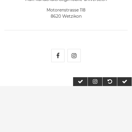
Motorenstrasse 118
8620 Wetzikon
Mobile Universe auf Fac
Mobile Universe auf
2026 Mobile Universe
| copyright & design by mediaria®
*Alle Preise inkl. MwSt., zzgl. Versandkosten