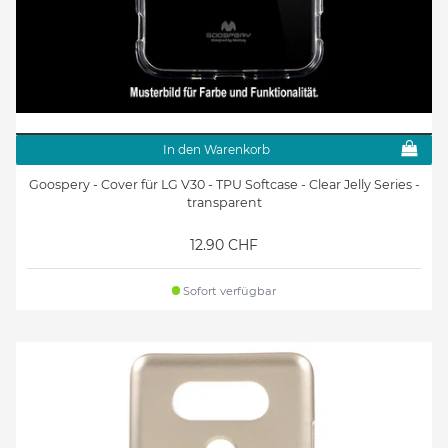
In den Warenkorb
Goospery - Cover für LG V30 - TPU Softcase - Clear Jelly Series -
transparent
12.90 CHF
Sofort verfügbar