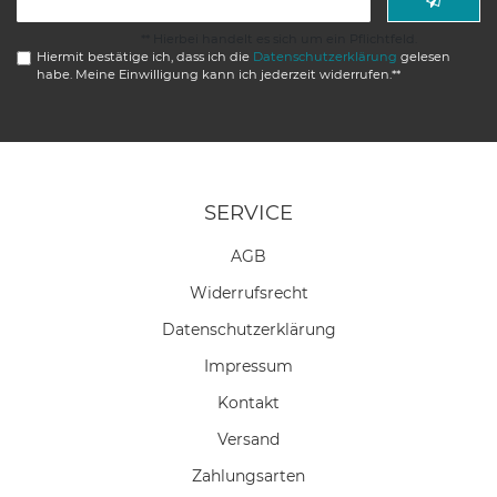
Honig
** Hierbei handelt es sich um ein Pflichtfeld.
Hiermit bestätige ich, dass ich die
Daten­schutz­erklärung
gelesen
habe. Meine Einwilligung kann ich jederzeit widerrufen.**
SERVICE
AGB
Widerrufs­recht
Daten­schutz­erklärung
Impressum
Kontakt
Versand
Zahlungsarten