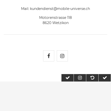
Mail:
kundendienst@mobile-universe.ch
Motorenstrasse 118
8620 Wetzikon
Mobile Universe auf Fac
Mobile Universe auf
2026 Mobile Universe
| copyright & design by mediaria®
*Alle Preise inkl. MwSt., zzgl. Versandkosten