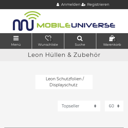
Anmelden
Registrieren
0
0
Menü
Wunschliste
Suche
Warenkorb
Leon Hüllen & Zubehör
Leon Schutzfolien /
Displayschutz