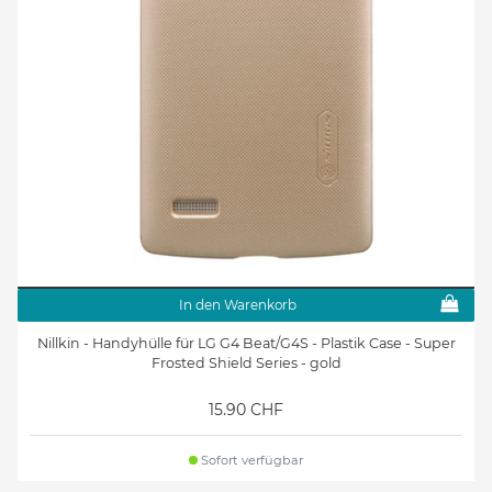
In den Warenkorb
Nillkin - Handyhülle für LG G4 Beat/G4S - Plastik Case - Super
Frosted Shield Series - gold
15.90 CHF
Sofort verfügbar