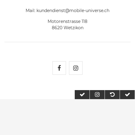
Mail:
kundendienst@mobile-universe.ch
Motorenstrasse 118
8620 Wetzikon
Mobile Universe auf Fac
Mobile Universe auf
2026 Mobile Universe
| copyright & design by mediaria®
*Alle Preise inkl. MwSt., zzgl. Versandkosten