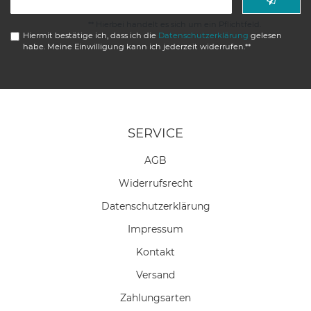
Honig
** Hierbei handelt es sich um ein Pflichtfeld.
Hiermit bestätige ich, dass ich die
Daten­schutz­erklärung
gelesen
habe. Meine Einwilligung kann ich jederzeit widerrufen.**
SERVICE
AGB
Widerrufs­recht
Daten­schutz­erklärung
Impressum
Kontakt
Versand
Zahlungsarten