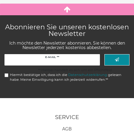
Abonnieren Sie unseren kostenlosen
Newsletter
Ich möchte den Newsletter abonnieren. Sie können den
Newsletter jederzeit kostenlos abbestellen.
Newsletter
E-MAIL **
Honig
** Hierbei handelt es sich um ein Pflichtfeld.
Hiermit bestätige ich, dass ich die
Daten­schutz­erklärung
gelesen
habe. Meine Einwilligung kann ich jederzeit widerrufen.**
SERVICE
AGB