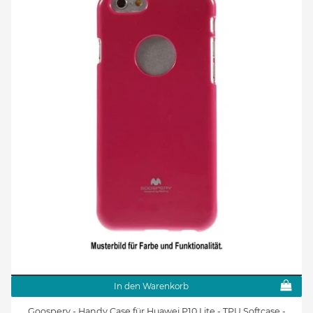
In den Warenkorb
Goospery - Handy Case für Huawei P10 Lite - TPU Softcase -