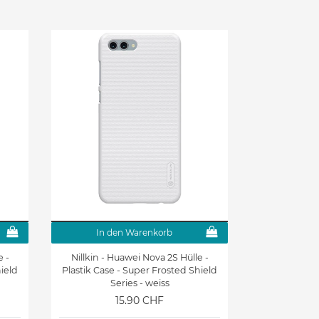
In den Warenkorb
e -
Nillkin - Huawei Nova 2S Hülle -
hield
Plastik Case - Super Frosted Shield
Series - weiss
15.90 CHF