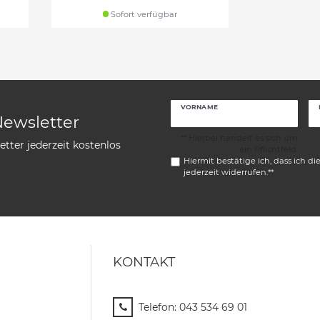
Sofort verfügbar
VORNAME
Newsletter
** Hierbei handelt es sich um
tter jederzeit kostenlos
ein Pflichtfeld.
Hiermit bestätige ich, dass ich di
jederzeit widerrufen.**
KONTAKT
Telefon:
043 534 69 01