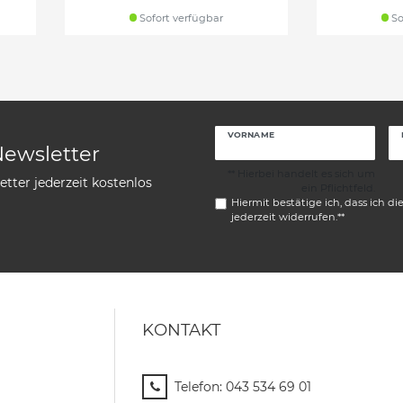
Sofort verfügbar
So
VORNAME
Newsletter
** Hierbei handelt es sich um
tter jederzeit kostenlos
ein Pflichtfeld.
Hiermit bestätige ich, dass ich di
jederzeit widerrufen.**
KONTAKT
Telefon:
043 534 69 01