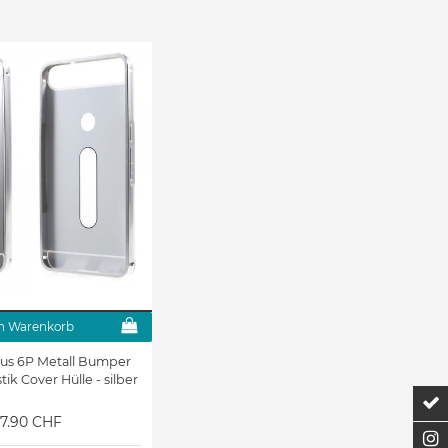
n Warenkorb
us 6P Metall Bumper
tik Cover Hülle - silber
Z
17.90 CHF
F