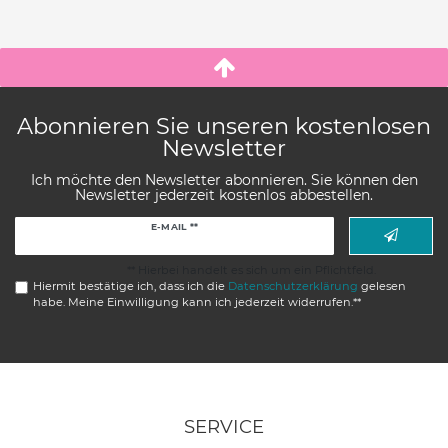
Abonnieren Sie unseren kostenlosen
Newsletter
Ich möchte den Newsletter abonnieren. Sie können den
Newsletter jederzeit kostenlos abbestellen.
Newsletter
E-MAIL **
Honig
** Hierbei handelt es sich um ein Pflichtfeld.
Hiermit bestätige ich, dass ich die
Daten­schutz­erklärung
gelesen
habe. Meine Einwilligung kann ich jederzeit widerrufen.**
SERVICE