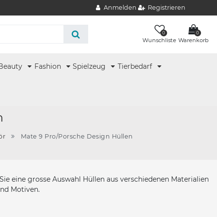
Anmelden
Registrieren
0
0
Wunschliste
Warenkorb
Beauty
Fashion
Spielzeug
Tierbedarf
n
ör
Mate 9 Pro/Porsche Design Hüllen
ie eine grosse Auswahl Hüllen aus verschiedenen Materialien
und Motiven.