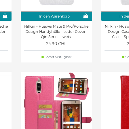
In den Warenkorb
In de
rsche
Nillkin - Huawei Mate 9 Pro/Porsche
Nillkin - Hua
der
Design Handyhülle - Leder Cover -
Design Cas
d
Qin Series - weiss
Case - Sp
24.90 CHF
Sofort verfügbar
So