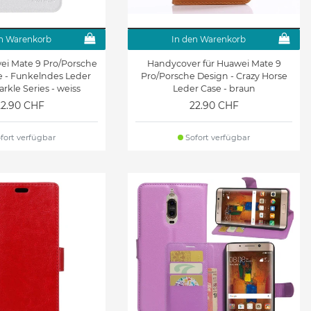
n Warenkorb
In den Warenkorb
wei Mate 9 Pro/Porsche
Handycover für Huawei Mate 9
e - Funkelndes Leder
Pro/Porsche Design - Crazy Horse
arkle Series - weiss
Leder Case - braun
22.90 CHF
22.90 CHF
fort verfügbar
Sofort verfügbar