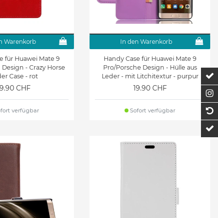
n Warenkorb
In den Warenkorb
e für Huawei Mate 9
Handy Case für Huawei Mate 9
 Design - Crazy Horse
Pro/Porsche Design - Hülle aus
Z
er Case - rot
Leder - mit Litchitextur - purpur
19.90 CHF
19.90 CHF
F
1
fort verfügbar
Sofort verfügbar
t