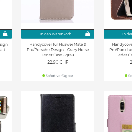
In den Warenkorb
In de
sign
Handycover für Huawei Mate 9
Handycove
att -
Pro/Porsche Design - Crazy Horse
Pro/Porsche
Leder Case - grau
Leder Ca
22.90 CHF
Sofort verfügbar
So