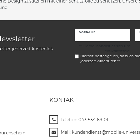
he Design zusätzlich mit einer Schutzfolie zu schützen. Unsere 
ind.
VORNAME
Newsletter
** Hierbei handelt es sich um
tter jederzeit kostenlos
ein Pflichtfeld.
Hiermit bestätige ich, dass ich di
jederzeit widerrufen.**
KONTAKT
Telefon:
043 534 69 01
Mail:
kundendienst@mobile-univers
ourenschein