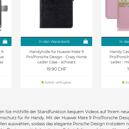
In den Warenkorb
In de
 9
Handyhülle für Huawei Mate 9
Handy Cas
us
Pro/Porsche Design - Crazy Horse
Pro/Porsch
ss
Leder Case - schwarz
Leder - mi
19.90 CHF
Sofort verfügbar
So
nen Sie mithilfe der Standfunktion bequem Videos auf Ihrem n
schutz für Ihr Handy. Mit der Huawei Mate 9 Pro/Porsche Design 
en auswählen, sodass das elegante Porsche Design trotzdem noch