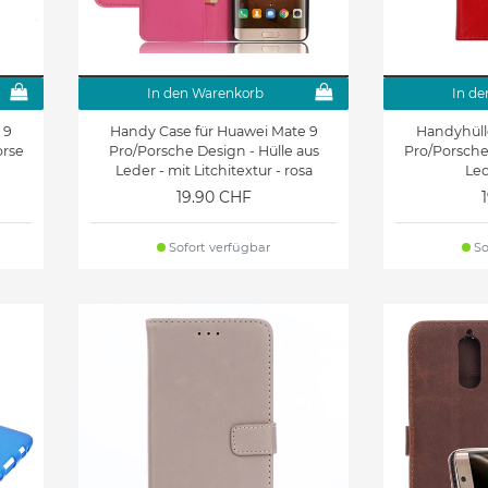
In den Warenkorb
In de
 9
Handy Case für Huawei Mate 9
Handyhüll
orse
Pro/Porsche Design - Hülle aus
Pro/Porsche
Leder - mit Litchitextur - rosa
Led
19.90 CHF
Sofort verfügbar
So