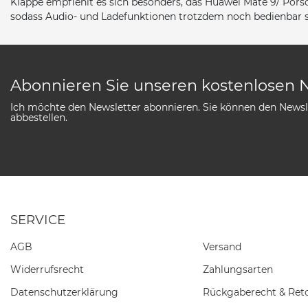
Klappe empfiehlt es sich besonders, das Huawei Mate 9/ Porsc
sodass Audio- und Ladefunktionen trotzdem noch bedienbar s
Abonnieren Sie unseren kostenlosen 
Ich möchte den Newsletter abonnieren. Sie können den Newsle
abbestellen.
SERVICE
AGB
Versand
Widerrufs­recht
Zahlungsarten
Daten­schutz­erklärung
Rückgaberecht & Ret