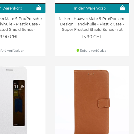
n Warenkorb
In den Warenkorb
wei Mate 9 Pro/Porsche
Nillkin - Huawei Mate 9 Pro/Porsche
hülle - Plastik Case -
Design Handyhülle - Plastik Case -
ted Shield Series -
Super Frosted Shield Series - rot
schwarz
19.90 CHF
15.90 CHF
fort verfügbar
Sofort verfügbar