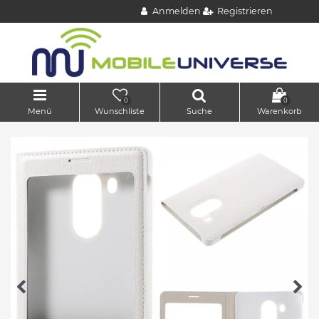
Anmelden
Registrieren
0
0
Menü
Wunschliste
Suche
Warenkorb