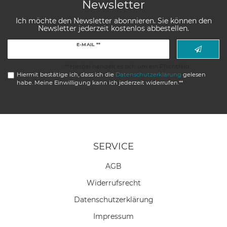
Newsletter
Ich möchte den Newsletter abonnieren. Sie können den
Newsletter jederzeit kostenlos abbestellen.
Newsletter
E-MAIL **
Honig
** Hierbei handelt es sich um ein Pflichtfeld.
Hiermit bestätige ich, dass ich die
Daten­schutz­erklärung
gelesen
habe. Meine Einwilligung kann ich jederzeit widerrufen.**
SERVICE
AGB
Widerrufs­recht
Daten­schutz­erklärung
Impressum