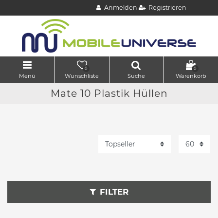
Anmelden
Registrieren
0
0
Menü
Wunschliste
Suche
Warenkorb
Mate 10 Plastik Hüllen
FILTER