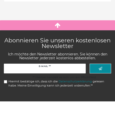
Abonnieren Sie unseren kostenlosen
Newsletter
Ich möchte den Newsletter abonnieren. Sie können den
Newsletter jederzeit kostenlos abbestellen.
Newsletter
E-MAIL **
Honig
** Hierbei handelt es sich um ein Pflichtfeld.
Hiermit bestätige ich, dass ich die
Daten­schutz­erklärung
gelesen
habe. Meine Einwilligung kann ich jederzeit widerrufen.**