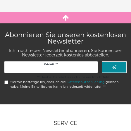
Abonnieren Sie unseren kostenlosen
Newsletter
Ich möchte den Newsletter abonnieren. Sie können den
Newsletter jederzeit kostenlos abbestellen.
Newsletter
E-MAIL **
Honig
** Hierbei handelt es sich um ein Pflichtfeld.
Hiermit bestätige ich, dass ich die
Daten­schutz­erklärung
gelesen
habe. Meine Einwilligung kann ich jederzeit widerrufen.**
SERVICE