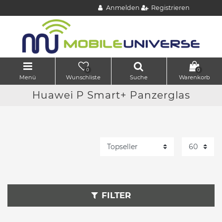
Anmelden
Registrieren
0
0
Menü
Wunschliste
Suche
Warenkorb
Huawei P Smart+ Panzerglas
FILTER