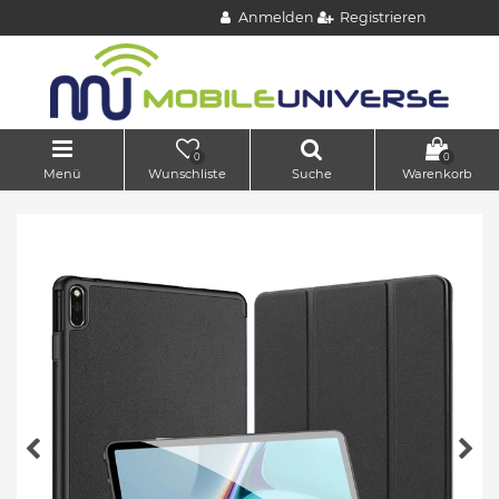
Anmelden
Registrieren
0
0
Menü
Wunschliste
Suche
Warenkorb